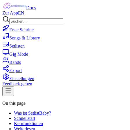
Docs
Zur App
EN
Erste Schritte
Songs & Library
Setlisten
Gig Mode
Bands
Export
Einstellungen
Feedback geben
On this page
Was ist SetlistBaby?
Schnellstart
Kernfunktionen
Weiterlesen