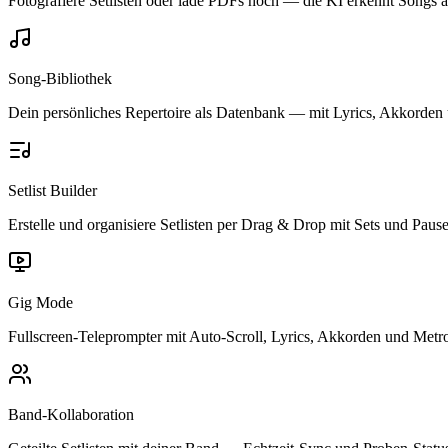
Fotografiere Setlisten oder lade PDFs hoch — die KI erkennt Songs a
Song-Bibliothek
Dein persönliches Repertoire als Datenbank — mit Lyrics, Akkorden
Setlist Builder
Erstelle und organisiere Setlisten per Drag & Drop mit Sets und Paus
Gig Mode
Fullscreen-Teleprompter mit Auto-Scroll, Lyrics, Akkorden und Met
Band-Kollaboration