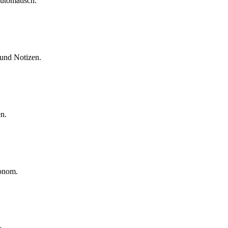
utomatisch.
 und Notizen.
en.
ronom.