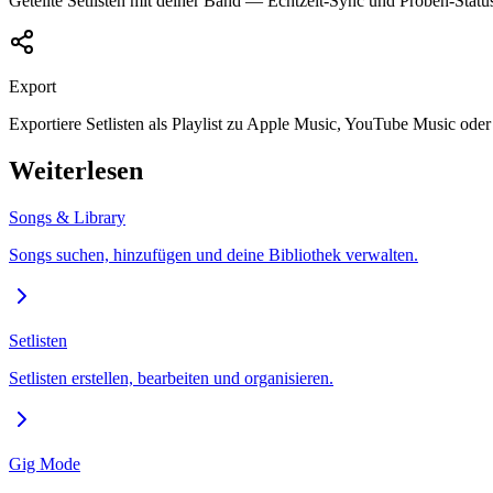
Geteilte Setlisten mit deiner Band — Echtzeit-Sync und Proben-Statu
Export
Exportiere Setlisten als Playlist zu Apple Music, YouTube Music oder 
Weiterlesen
Songs & Library
Songs suchen, hinzufügen und deine Bibliothek verwalten.
Setlisten
Setlisten erstellen, bearbeiten und organisieren.
Gig Mode